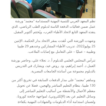
نظم المعهد العربي للتنمية المهنية المستدامة “معتمد” ورشة
عمل ضمن فعاليات الدفعة الثامنة لدبلوم الطب الرياضي، الذي
ينفذه المعهد التابع لاتحاد الأطباء العرب، ويُختتم أكتوبر المقبل.
وشهدت الورشة التي عُقدت بمقر الاتحاد بدار الحكمة، الإثنين
25 يوليو2022، تدريب الأطباء المشاركين وعددهم 29 طبيبا
وطبيبة – عمليًا – على التعامل مع إصابات الملاعب.
تترأس المجلس العلمي للدبلوم أ. د. نجلاء علي، وحاضر بورشة
العمل د. أحمد إبراهيم، ود. روض عيد، ويشارك في التدريس
بالدبلوم مجموعة من أساتذة الجامعات المصرية.
وساهم “معتمد” على مدار الدفعات السابقة في تخريج أكثر من
130 طبيبا، بنظام التعليم المباشر والهجين، فضلا عن تحويل
معظم الأعمال والأنشطة من أساليب التعليم المباشر إلى
وسائل التعليم عن بعد (الإلكتروني)، لمواجهة جائحة كورونا،
ولضمان استدامة أداء الدبلومات والشهادات المهنية بكفاءة