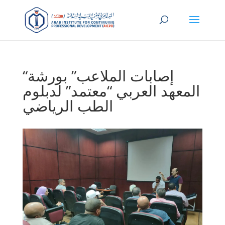
“إصابات الملاعب” بورشة
المعهد العربي “معتمد” لدبلوم
الطب الرياضي