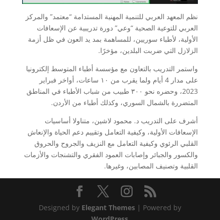
نظم المعهد العربي للتنمية المهنية المستدامة “معتمد” والمركز
العربي للتوعية الصحية “وعي” دورة تدريبية عن الإسعافات
الأولية، لأطباء سوريين، للمساهمة بمد يد العون في ظل أزمة
الزلازل التي ضربت البلدين، مؤخرًا.
واستمر التدريب بالتعاون مع مؤسسة أطباء المتوسط إلكترونيا
على مدار 4 أيام ولما يقرب من ١٠ ساعات، أواخر فبراير
2023، وحضره نحو ٣٠٠ طبيب من شباب الأطباء في المناطق
المتضررة بالشمال السوري، وكذلك أطباء من الأردن.
أشرف على التدريب د. محمود لاشين، متناولا أساسيات
الإسعافات الأولية، وكيفية التعامل وتقييم دعم الحياة والإنعاش
القلبي الرئوي وكيفية التعامل مع النزيف والجروح والحروق
والكسور والجبائر وإصابات العمود الفقري والتشنجات والأزمات
القلبية وتصنيف المصابين، وغيرها.
Designed by
Elegant Themes
| Powered by
WordPress