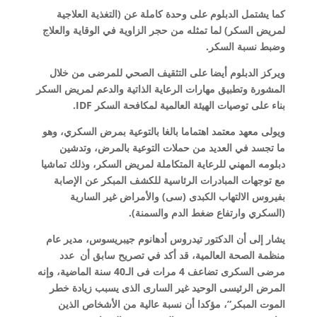
كما يشتمل الدبلوم على وحدة كاملة عن (التغذية العلاجية
لمريض السكر) لما تمثله من حجر الزاوية في الوقاية والعلاج
وضبط نسبة السكر.
ويركز الدبلوم أيضا على التثقيف الصحي للمرضى من خلال
المشورة وتطبيق مهارات الرعاية الذاتية والدعم لمريض السكر
بناء على توصيات الهيئة العالمية لمكافحة السكر IDF.
ويولى معهد معتمد اهتماما بالغا بالتوعية بمرض السكري، وهو
ما تجسد في العديد من حملات التوعية بالمرض، وتدشين
دبلومه المهني للرعاية المتكاملة لمريض السكر، وذلك تماشيا
مع توجهات المبادرات الرئاسية للكشف المبكر عن الإصابة
بفيروس الالتهاب الكبدى (سى) والأمراض غير السارية
(السكري وارتفاع ضغط الدم والسمنة).
يشار إلى أن الدكتور تيدروس أدهانوم جيبريسوس، مدير عام
منظمة الصحة العالمية، قد أكد في تصريح سابق أن عدد
مرضى السكرى تضاعف 4 مرات فى الـ40 سنة الماضية، وإنه
المرض الرئيسى الوحيد غير السارى الذى يسبب زيادة خطر
الموت المبكر”، مؤكدا أن نسبة عالية من الأشخاص الذين