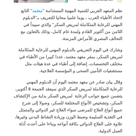
نظم المعهد العربي للتنمية المهنية المستدامة “
معتمد
” التابع
لاتحاد الأطباء العرب ، يوما علميا مجانيا للتعريف بـ”الدبلوم
المهني للرعاية المتكاملة لمريض السكر” والذي سيبدأ في
الثامن من أكتوبر القادم ولمدة عام كامل، وذلك بالتعاون مع
التحالف المصري للأمراض المزمنة.
وشارك في اليوم التعريفي بالدبلوم المهني للرعاية المتكاملة
لمريض السكر، بمقر معهد معتمد، عددا كبيرا من الأطباء في
مختلف التخصصات، إضافة إلى أطباء في عدة هيئات مثل
مستشفيات التأمين الصحى و المؤسسة العلاجية.
وقال بيان صادر عن معهد معتمد اليوم أن الدبلوم المهني
للرعاية المتكاملة لمريض السكر الذي سيعقد الجمعة 8 أكتوبر،
يتضمن جميع جوانب الرعاية لمريض السكر بداية من الإكتشاف
المبكر، وتشخيص الأنواع المختلفة للسكر، وصولا إلى شرح
جميع أنواع العلاج للمرضى سواء العلاج غير الدوائي والمتمثل
في التغذية السليمة وضبط الوزن وزيادة النشاط البدني وغيرها،
علاوة على العلاج الدوائي بكافة أنواعه وبناءا على أحدث أدلة
العمل الدولية.