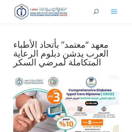
معهد “معتمد” بأتحاد الأطباء
العرب يدشن دبلوم الرعاية
المتكاملة لمرضي السكر