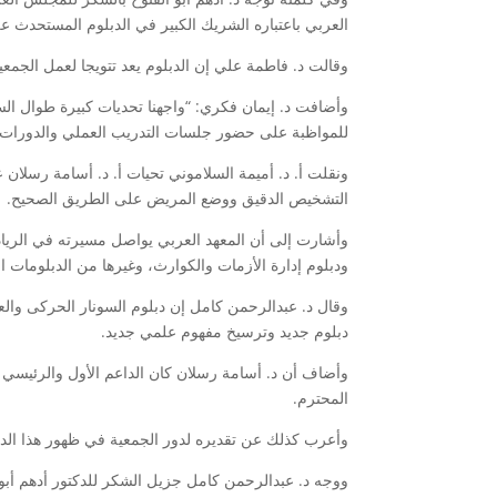
العربي باعتباره الشريك الكبير في الدبلوم المستحدث عل
وقالت د. فاطمة علي إن الدبلوم يعد تتويجا لعمل الجمع
وأضافت د. إيمان فكري: “واجهنا تحديات كبيرة طوال الس
للمواظبة على حضور جلسات التدريب العملي والدورات 
ونقلت أ. د. أميمة السلاموني تحيات أ. د. أسامة رسلان 
التشخيص الدقيق ووضع المريض على الطريق الصحيح.
ودبلوم إدارة الأزمات والكوارث، وغيرها من الدبلومات الم
وقال د. عبدالرحمن كامل إن دبلوم السونار الحركى والع
دبلوم جديد وترسيخ مفهوم علمي جديد.
وأضاف أن د. أسامة رسلان كان الداعم الأول والرئيسي و
المحترم.
وأعرب كذلك عن تقديره لدور الجمعية في ظهور هذا الدبل
ووجه د. عبدالرحمن كامل جزيل الشكر للدكتور أدهم أبو 