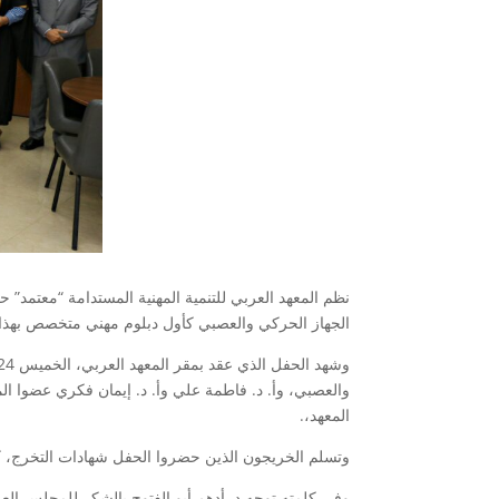
نظم المعهد العربي للتنمية المهنية المستدامة “معتمد” ح
الجهاز الحركي والعصبي كأول دبلوم مهني متخصص بهذ
والعصبي، وأ. د. فاطمة علي وأ. د. إيمان فكري عضوا ال
المعهد،.
وتسلم الخريجون الذين حضروا الحفل شهادات التخرج، كم
وفي كلمته توجه د. أدهم أبو الفتوح بالشكر للمجلس العل