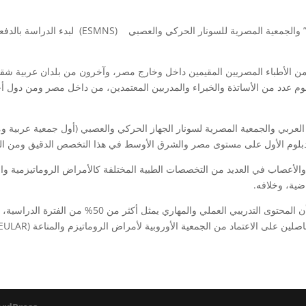
ويستعد المعهد العربي للتنمية المهنية المستدامة “معت
 من الأطباء المصريين المقيمين داخل وخارج مصر، وآخرون من بلدان عربية شقي
عدد من الأساتذة والخبراء والمدربين المعتمدين، من داخل مصر ومن دول أجنبية
د العربي والجمعية المصرية لسونار الجهاز الحركي والعصبي (أول جمعية عربية
الدبلوم الأول على مستوى مصر والشرق الأوسط في هذا التخصص الدقيق ومن الد
لأعصاب في العديد من التخصصات الطبية المختلفة كالأمراض الروماتيزمية وال
اضية، وخلافه.
ويتميز الدبلوم بأنه يقدم عن طريق التعليم الهجين، كما أ
 على الاعتماد من الجمعية الأوروبية لأمراض الروماتيزم والمناعة (EULAR).