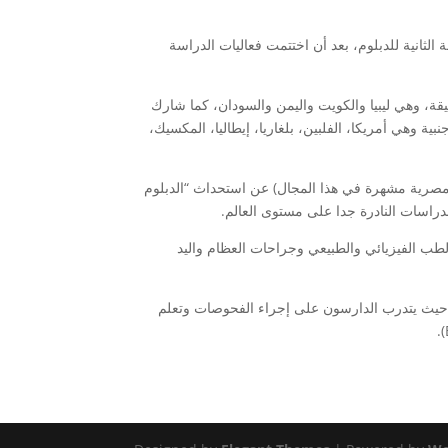
مد” والجمعية المصرية للسونار الحركي والعصبي (ESMNS) لبدء الدراسة بالدفعة الثانية للدبلوم، بعد أن اختتمت فعاليات الدراسة
قة، وهي ليبيا والكويت واليمن والسودان، كما شارك
 وهي أمريكا، الفلبين، بلغاريا، إيطاليا، المكسيك،
 ومصرية مشهرة في هذا المجال) عن استحداث “الدبلوم
راسات النادرة جدا على مستوى العالم.
طب الفيزيائي والطبيعي وجراحات العظام واليد
ن المحتوى التدريبي العملي والمهاري يمثل أكثر من 50% من الفترة الدراسية، حيث يتدرب الدارسون على إجراء الفحوصات وتعلم