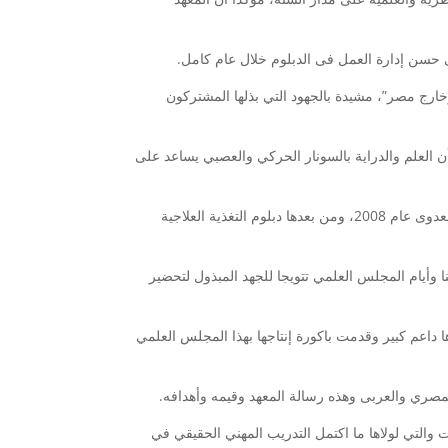
ى حسن إدارة العمل فى الدبلوم خلال عام كامل.
خارج مصر”، مشيدة بالجهود التي بذلها المشتركون
أن العلم والدراية بالسونار الحركي والعصبي يساعد على
وأشارت إلى أن المعهد العربي يواصل مسيرته في الريادة بتنظيم دبلومات مهنية مستحدثة كما بدأها أ.د. أسامة رسلان بدبلوم مكافحة العدوى عام 2008، ومن بعدها دبلوم التغذية العلاجية
 وأيام المجلس العلمي تتويجا للجهد المبذول لتحضير
 داعم كبير وقدمت باكورة إنتاجها بهذا المجلس العلمي
لمصري والعربى وهذه رسالة المعهد وقيمه وأهدافه.
والتي لولاها ما اكتمل التدريب المهني الحقيقي في