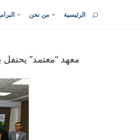
الرئيسية
من نحن
البرامج
معهد “معتمد” يحتفل ب