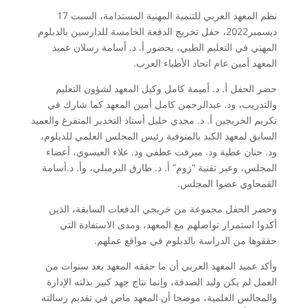
نظم المعهد العربي للتنمية المهنية المستدامة، السبت 17
ديسمبر2022، حفل تخريج الدفعة الخامسة للدارسين بالدبلوم
المهني في التعليم الطبي، بحضور أ. د. أسامة رسلان عميد
المعهد أمين عام اتحاد الأطباء العرب.
حضر الحفل أ. د. أميمة كامل وكيل المعهد لشؤون التعليم
والتدريب، ود. عبدالرحمن كامل أمين المعهد كما شارك في
تكريم الخريجين أ. د. مجدي خليل أستاذ التخدير المتفرغ والعميد
السابق لمعهد الكبد بالمنوفية رئيس المجلس العلمي للدبلوم،
ود. حنان عطية ود. ميرفت عطفي ود. علاء العيسوي، أعضاء
المجلس، وعبر تقنية “زوم” أ. د. طارق البرمبلي، وأ. د.أسامة
القمحاوي عضوا المجلس.
وحضر الحفل مجموعة من خريجي الدفعات السابقة، الذين
أكدوا استمرار تواصلهم مع المعهد، ومدى الاستفادة التي
حققوها من الدراسة بالدبلوم في مواقع عملهم.
وأكد عميد المعهد العربي أن ما حققه المعهد بعد سنوات من
العمل لم يكن وليد الصدفة، وإنما نتاج جهد كبير بذلته الإدارة
والمجالس العلمية، موضحا أن المعهد ماض في تقديم رسالته