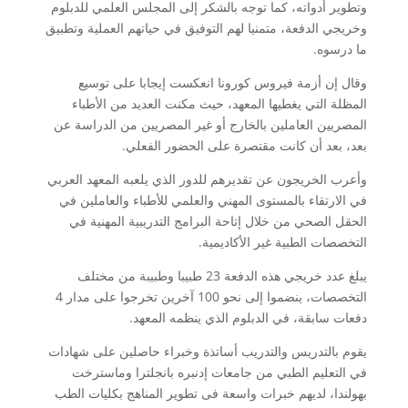
وتطوير أدواته، كما توجه بالشكر إلى المجلس العلمي للدبلوم
وخريجي الدفعة، متمنيا لهم التوفيق في حياتهم العملية وتطبيق
ما درسوه.
وقال إن أزمة فيروس كورونا انعكست إيجابا على توسيع
المظلة التي يغطيها المعهد، حيث مكنت العديد من الأطباء
المصريين العاملين بالخارج أو غير المصريين من الدراسة عن
بعد، بعد أن كانت مقتصرة على الحضور الفعلي.
وأعرب الخريجون عن تقديرهم للدور الذي يلعبه المعهد العربي
في الارتقاء بالمستوى المهني والعلمي للأطباء والعاملين في
الحقل الصحي من خلال إتاحة البرامج التدريبية المهنية في
التخصصات الطبية غير الأكاديمية.
يبلغ عدد خريجي هذه الدفعة 23 طبيبا وطبيبة من مختلف
التخصصات، ينضموا إلى نحو 100 آخرين تخرجوا على مدار 4
دفعات سابقة، في الدبلوم الذي ينظمه المعهد.
يقوم بالتدريس والتدريب أساتذة وخبراء حاصلين على شهادات
في التعليم الطبي من جامعات إدنبره بانجلترا وماسترخت
بهولندا، لديهم خبرات واسعة فى تطوير المناهج بكليات الطب